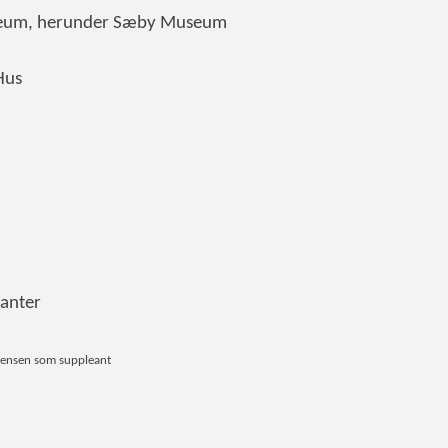
useum, herunder Sæby Museum
Hus
eanter
ørensen som suppleant